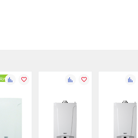
дуем
К
В
К
В
К
сравнению
избранное
сравнению
избранное
сравн