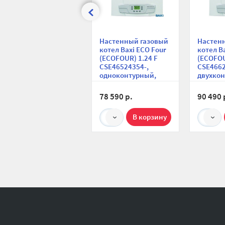
Настенный газовый
Настен
котел Baxi ECO Four
котел B
(ECOFOUR) 1.24 F
(ECOFOU
CSE46524354-,
CSE4662
одноконтурный,
двухкон
закрытая камера, 24
закрыта
кВт, компактный
кВт, ко
78 590 р.
90 490 
1
1