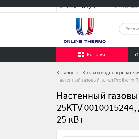
Оптовикам
Ростов-на-Дону
Каталог
О
Каталог
Котлы и водонагревател
Настенный газовый котел Protherm Па
Настенный газовый
25KTV 0010015244,
25 кВт