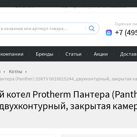
Вакансии
Партнерские пункты самовывоза
Горячая л
+7 (49
 компании
Бренды
Статьи
Акции
Достав
и
Котлы
нтера (Panther) 25KTV 0010015244, двухконтурный, закрытая ка
 котел Protherm Пантера (Panth
 двухконтурный, закрытая камер