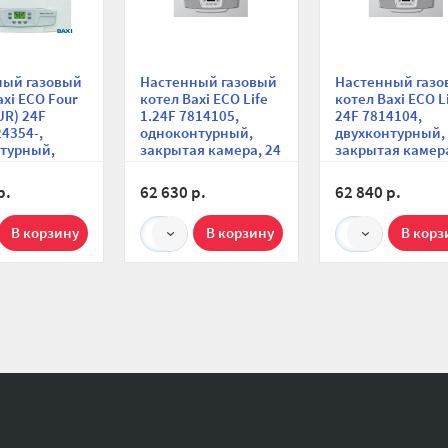
ный газовый
Настенный газовый
Настенный газо
axi ECO Four
котел Baxi ECO Life
котел Baxi ECO L
R) 24F
1.24F 7814105,
24F 7814104,
4354-,
одноконтурный,
двухконтурный,
турный,
закрытая камера, 24
закрытая камера
я камера, 24
кВт
кВт
мпактный
р.
62 630 р.
62 840 р.
1
1