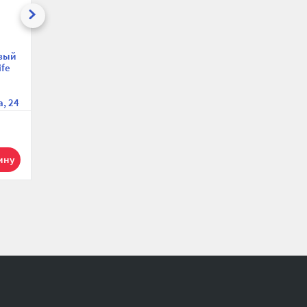
вый
Настенный газовый
Настенный газовый
ife
котел Baxi ECO Nova
котел Baxi ECO Nova
1.24F 100022963,
24F 100021428,
одноконтурный,
двухконтурный,
, 24
закрытая камера, 24
закрытая камера, 24
кВт
кВт, компактный
59 640 р.
59 920 р.
1
1