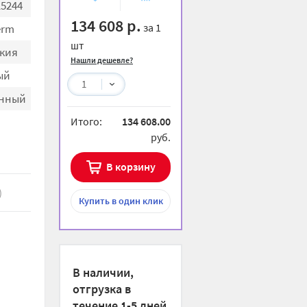
15244
избранное
сравнению
134 608 р.
за 1
erm
шт
кия
Нашли дешевле?
ый
1
енный
Итого:
134 608.00
руб.
В корзину
)
Купить
в один клик
В наличии,
отгрузка в
течение 1-5 дней