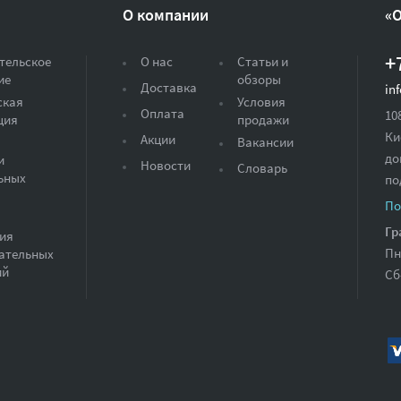
О компании
«
+
тельское
О нас
Статьи и
ие
обзоры
Доставка
in
ская
Условия
Оплата
10
ция
продажи
Ки
Акции
Вакансии
до
и
Новости
Словарь
ьных
по
По
Гр
ия
Пн
ательных
ий
Сб