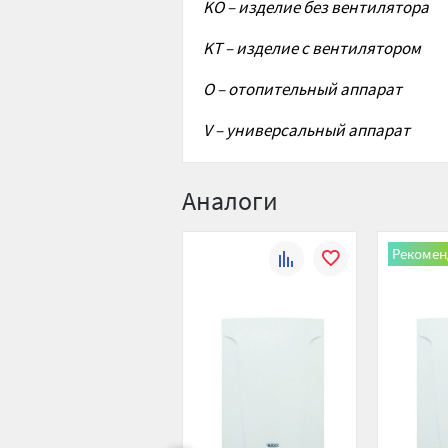
KO
–
изделие без вентилятора
KT
– изделие с вентилятором
O
– отопительный аппарат
V
– универсальный аппарат
Аналоги
Рекомен
К
В
сравнению
избранное