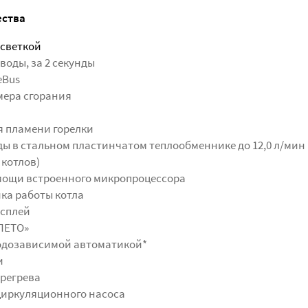
ества
дсветкой
воды, за 2 секунды
eBus
мера сгорания
 пламени горелки
ды в стальном пластинчатом теплообменнике до 12,0 л/мин
 котлов)
мощи встроенного микропроцессора
ка работы котла
сплей
ЛЕТО»
годозависимой автоматикой*
и
ерегрева
циркуляционного насоса