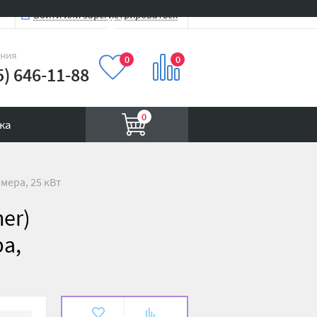
Войти или зарегистрироваться
Вход на сайт
иния
0
0
5) 646-11-88
0
ка
мера, 25 кВт
er)
а,
В
К