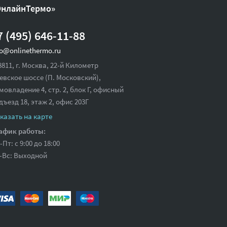
ОнлайнТермо»
7 (495) 646-11-88
fo@onlinethermo.ru
8811, г. Москва, 22-й Километр
евское шоссе (П. Московский),
мовладение 4, стр. 2, блок Г, офисный
дъезд 18,
этаж 2, офис 203Г
казать на карте
афик работы:
-Пт: с 9:00 до 18:00
-Вс: Выходной