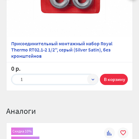
Заводская гарантия 25 лет и страховое покрытие 1 000
000$ от ОАО «Ингосстрах»
Использование только экологически безопасных
материалов, в том числе краски от одного из ведущих
мировых производителей AkzoNobel, Нидерланды
Несколько патентов в том числе технология POWERSHIFT.
Патент №122469. Фирменная защита от подделок
Присоединительный монтажный набор Royal
Thermo RT02.1-2 1/2'', серый (Silver Satin), без
кронштейнов
0 р.
1
Аналоги
Скидка 10%
К
В