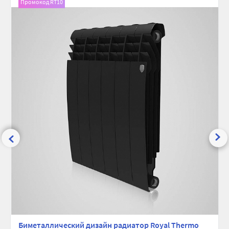
Промокод RT10
сравнению
избранно
Биметаллический дизайн радиатор Royal Thermo