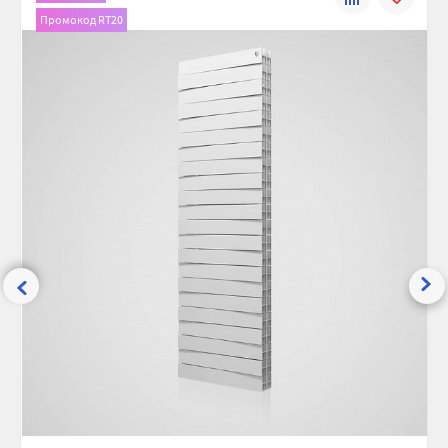
Промокод RT20
сравнению
избранно