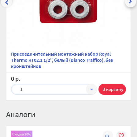
материалов, в том числе краски от одного из ведущих
мировых производителей AkzoNobel, Нидерланды
Несколько патентов, в том числе технология POWERSHIFT,
Патент №122469 и патент на дизайн, Патент №144024.
Фирменная защита от подделок
Присоединительный монтажный набор Royal
Thermo RT02.1 1/2'', белый (Bianco Traffico), без
кронштейнов
0 р.
1
Аналоги
Скидка 20%
К
В