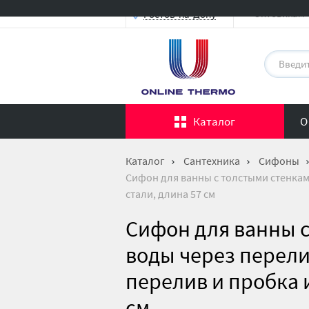
Оптовикам
Ростов-на-Дону
Каталог
О
Каталог
Сантехника
Сифоны
Сифон для ванны с толстыми стенками
стали, длина 57 см
Сифон для ванны с
воды через перелив
перелив и пробка 
см