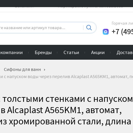
Вакансии
Партнерские пункты самовывоза
Горячая л
+7 (49
 компании
Бренды
Статьи
Акции
Достав
Сифоны для ванн
 с напуском воды через перелив Alcaplast A565KM1, автомат,
 толстыми стенками с напуском
 Alcaplast A565KM1, автомат,
из хромированной стали, длина