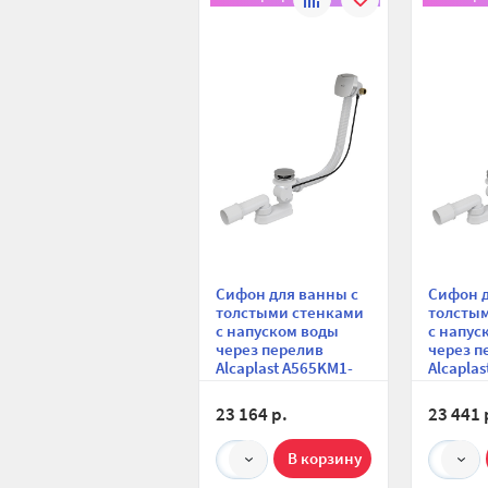
сравнению
избранное
Сифон для ванны с
Сифон д
толстыми стенками
толсты
с напуском воды
с напус
через перелив
через п
Alcaplast A565KM1-
Alcapla
80, автомат, перелив
100, ав
и пробка из
перелив
23 164 р.
23 441 
хромированной
хромир
стали, длина 80 см
стали, 
1
1