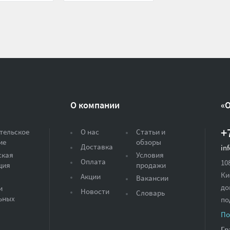
О компании
«
+
тельское
О нас
Статьи и
ие
обзоры
Доставка
in
ская
Условия
Оплата
10
ция
продажи
Ки
Акции
Вакансии
до
и
Новости
Словарь
ьных
по
По
Гр