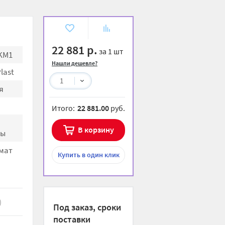
В
К
избранное
сравнению
22 881 р.
за 1 шт
KM1
Нашли дешевле?
last
1
я
Итого:
22 881.00
руб.
В корзину
ны
мат
Купить
в один клик
)
Под заказ, сроки
поставки