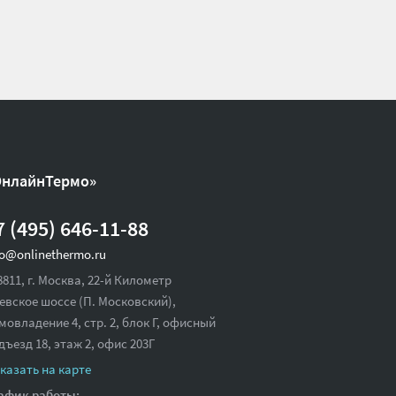
ОнлайнТермо»
7 (495) 646-11-88
fo@onlinethermo.ru
8811, г. Москва, 22-й Километр
евское шоссе (П. Московский),
мовладение 4, стр. 2, блок Г, офисный
дъезд 18,
этаж 2, офис 203Г
казать на карте
афик работы: