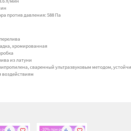
8.6 л/мин
мин
ра против давления: 588 Па
 перелива
адка, хромированная
пробка
ива из латуни
липропилена, сваренный ультразвуковым методом, устойчи
м воздействиям
и регистрации!
-10% при регистрации!
К
В
К
В