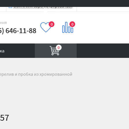
Войти или зарегистрироваться
Вход на сайт
иния
0
0
5) 646-11-88
0
ка
 перелив и пробка из хромированной
 57