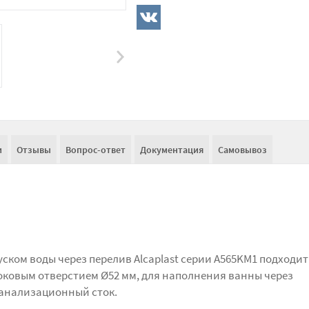
и
Отзывы
Вопрос-ответ
Документация
Самовывоз
ском воды через перелив Alcaplast серии A565KM1 подходит
токовым отверстием Ø52 мм, для наполнения ванны через
канализационный сток.