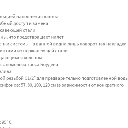
ункцией наполнения ванны
добный доступ и замена
ржавеющей стали
анны, что предотвращает налет
енки системы – в ванной видна лишь поворотная накладка
винтами из нержавеющей стали
ащающимся коленом
а с помощью троса Боудена
елива
ой резьбой G1/2" для предварительно подготовленной вод
фонов: 57, 80, 100, 120 см (в зависимости от конкретного
 95˚C