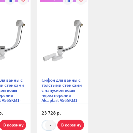
сравнению
избранное
сравнению
избранное
ля ванны с
Сифон для ванны с
ми стенками
толстыми стенками
ком воды
с напуском воды
ерелив
через перелив
st A565KM1-
Alcaplast A565KM1-
томат,
120, автомат,
 и пробка из
перелив и пробка из
р.
23 728 р.
ованной
хромированной
длина 100 см
стали, длина 120 см
1