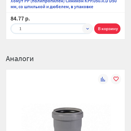
Хомут PP (полипропилен) Синикон KPP.050.R.D D50
мм, со шпилькой и дюбелем, в упаковке
84.77 р.
1
Аналоги
К
В
сравнению
избранно