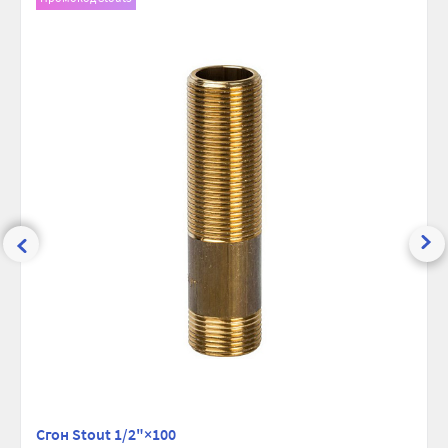
сравнению
избранно
Ширина (упак), см:
2.1
Глубина (упак), см:
2.1
Высота (упак), см:
10
Вес брутто, гр:
118
Сгон Stout 1/2"×100