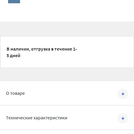
В наличии, отгрузка в течение 1-
5 дней
О товаре
Артикул №
1500286
Технические характеристики
Сгон резьбовой итальянского производителя Tiemme
изготавливается из латуни и используется как соединительный