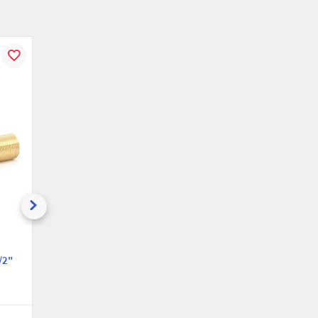
В
К
В
К
В
ению
избранное
сравнению
избранное
сравнению
избранн
Сгон Uni-Fitt
Сгон Uni-Fitt
/2"
659G2150, 150х1/2"
659G2200, 200х1/2"
НР
НР