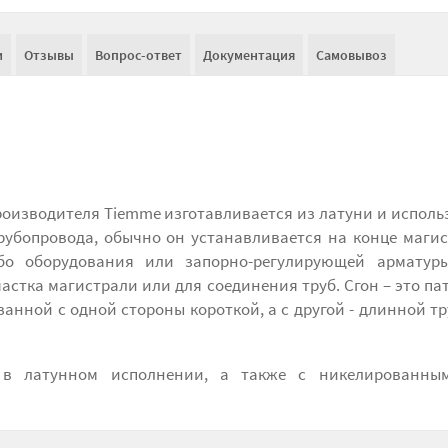
и
Отзывы
Вопрос-ответ
Документация
Самовывоз
роизводителя Tiemme изготавливается из латуни и исполь
рубопровода, обычно он устанавливается на конце маги
ибо оборудования или запорно-регулирующей арматуры
стка магистрали или для соединения труб. Сгон – это па
анной с одной стороны короткой, а с другой - длинной т
 в латунном исполнении, а также с никелированны