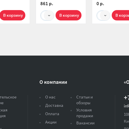
861 р.
0 р.
1
1
О компании
«
+
тельское
О нас
Статьи и
ие
обзоры
Доставка
in
ская
Условия
Оплата
10
ция
продажи
Ки
Акции
Вакансии
до
и