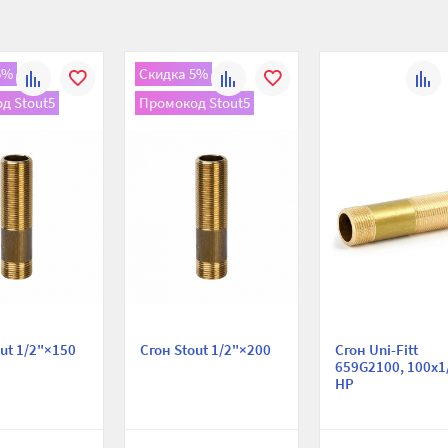
5%
Скидка 5%
К
В
К
В
К
д Stout5
Промокод Stout5
сравнению
избранное
сравнению
избранное
сравн
out 1/2"×150
Сгон Stout 1/2"×200
Сгон Uni-Fitt
659G2100, 100х1
НР