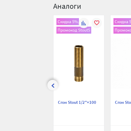
Аналоги
Скидка 5%
Скидка 
К
В
Промокод Stout5
Промоко
сравнению
избранное
Сгон Stout 1/2"×100
Сгон St