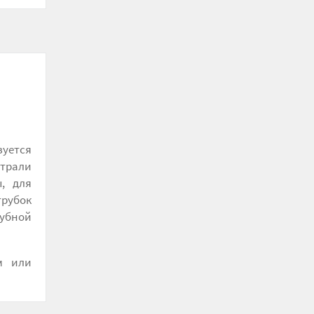
зуется
страли
, для
трубок
рубной
м или