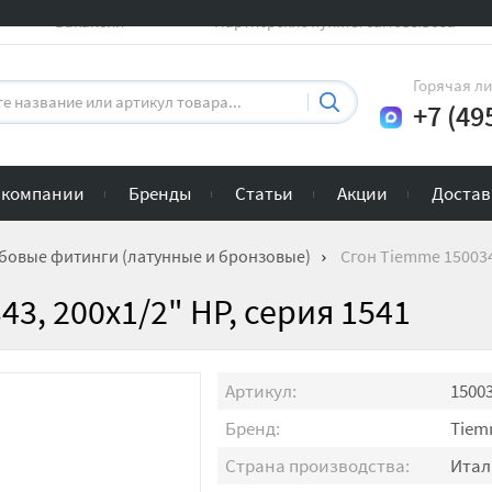
Вакансии
Партнерские пункты самовывоза
Горячая л
+7 (49
 компании
Бренды
Статьи
Акции
Достав
бовые фитинги (латунные и бронзовые)
Сгон Tiemme 150034
3, 200x1/2" НР, серия 1541
Артикул:
1500
Бренд:
Tiem
Страна производства:
Итал