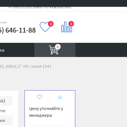
Войти или зарегистрироваться
Вход на сайт
иния
0
0
5) 646-11-88
0
ка
3, 200x1/2" НР, серия 1541
В
К
343
избранное
сравнению
Цену уточняйте у
me
менеджера
ия