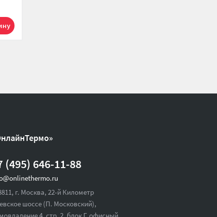
0 р.
919 р.
1
1
ОнлайнТермо»
7 (495) 646-11-88
fo@onlinethermo.ru
8811, г. Москва, 22-й Километр
евское шоссе (П. Московский),
мовладение 4, стр. 2, блок Г, офисный