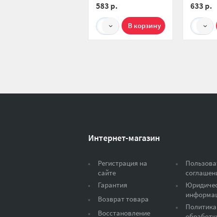
583 р.
633 р.
1
1
Интернет-магазин
Регистрация на
Пользова
сайте
соглашен
Гарантия
Юридиче
информа
Возврат товара
Политика
Восстановление
обработк