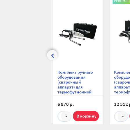
Рекомен
сравнению
избранное
Комплект ручного
Комплек
оборудования
оборуд
(сварочный
(сваро
аппарат) для
аппарат
термофузионной
термоф
сварки
сварки
трубопровода из
трубопр
6 970 р.
12 512 
ППР Fusitek FT08401,
ППР Fus
20-32 мм
20-63 м
1
1