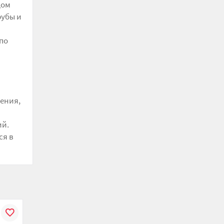
дом
рубы и
по
ения,
ий.
ся в
Рекомендуем
Рекомендуем
В
К
В
К
В