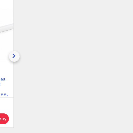
ению
избранное
сравнению
избранное
сравнению
избранн
Труба
Труба ППР
вая
полипропиленовая
(полипропиленовая)
R
PPR/AL/PPR Fusitek
Fusitek FT00302 SDR6
FT00602 SDR6 25 мм,
25 мм, для горячей и
 мм,
армированная
холодной воды
алюминием, для гвс,
,
хвс и отопления
203.93 р.
120.50 р.
4
4