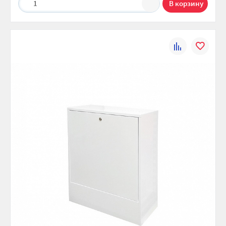
1
К
В
сравнению
избранно