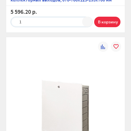
5 596.20 р.
1
К
В
сравнению
избранно