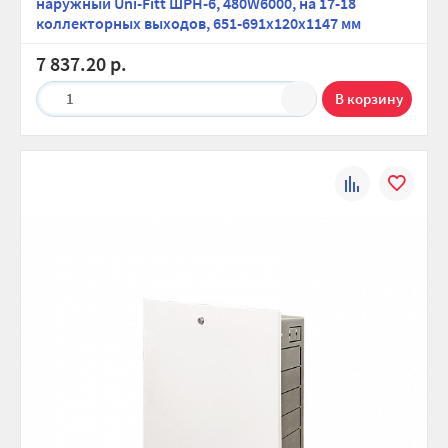
наружный Uni-Fitt ШРН-6, 480W6000, на 17-18
коллекторных выходов, 651-691х120х1147 мм
7 837.20 р.
1
К
В
сравнению
избранно