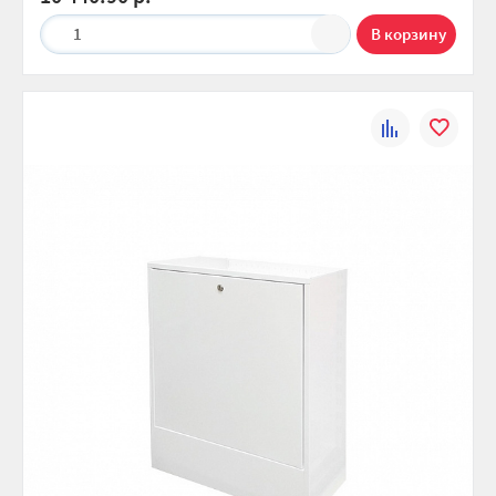
1
К
В
сравнению
избранно