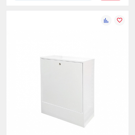
К
В
сравнению
избранно