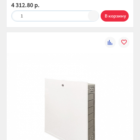
4 312.80 р.
1
К
В
сравнению
избранно