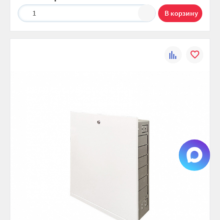
1
К
В
сравнению
избранно